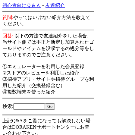
初心者向けＱ＆Ａ
»
友達紹介
質問:
やってはいけない紹介方法を教えて
ください。
回答:
以下の方法で友達紹介をした場合、
当サイト側では不正と断定し加算されたゴ
ールドやアイテムを没収するの処分等をし
ておりますのでご注意ください。
①エミュレーターを利用した会員登録
②ストアのレビューを利用した紹介
③招待アプリ・サイトや招待グループを利
用した紹介（交換登録含む）
④複数端末を使った紹介
検索
:
上記Q&Aをご覧になっても解決しない場
合はDORAKENサポートセンターにお問
い合わせ下さい。