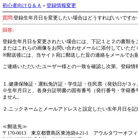
初心者向けＱ＆Ａ
»
登録情報変更
質問:
登録生年月日を変更したい場合はどうすればいいですか
回答:
登録生年月日を変更されたい場合には、下記１と２の書類を
またはこれらの画像をお問い合わせメールに添付していただ
※郵送後には、当サイト宛に郵送した旨の連絡をメールでお
ご連絡いただいたユーザー様との一致を確認し次第、登録情
１.健康保険証・運転免許証・学生証・住民票（発効日が３
※生年月日と、各身分証明書の固有番号（発行番号・学籍番
ません。
２.ニックネームとメールアドレスと設定したい生年月日を
≪郵送先≫
〒170-0013 東京都豊島区東池袋4-21-1 アウルタワーオフ