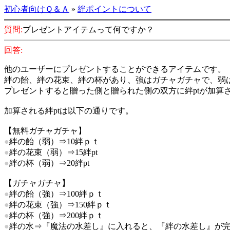
初心者向けＱ＆Ａ
»
絆ポイントについて
質問:
プレゼントアイテムって何ですか？
回答:
他のユーザーにプレゼントすることができるアイテムです。
絆の飴、絆の花束、絆の杯があり、強はガチャガチャで、弱
プレゼントすると贈った側と贈られた側の双方に絆ptが加算
加算される絆ptは以下の通りです。
【無料ガチャガチャ】
●
絆の飴（弱）⇒10絆ｐｔ
●
絆の花束（弱）⇒15絆pt
●
絆の杯（弱）⇒20絆pt
【ガチャガチャ】
●
絆の飴（強）⇒100絆ｐｔ
●
絆の花束（強）⇒150絆ｐｔ
●
絆の杯（強）⇒200絆ｐｔ
●
絆の水⇒『魔法の水差し』に入れると、『絆の水差し』が