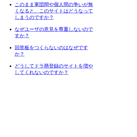
このまま軍団間や個人間の争いが無
くなると、このサイトはどうなって
しまうのですか？
なぜユーザの意見を尊重しないので
すか？
回答板をつくらないのはなぜです
か？
どうしてドラ懸登録のサイトを増や
してくれないのですか？
[
1
] [
2
] [
次のページへ
]
検索
:
上記Q&Aをご覧になっても解決しない場
合はDORAKENサポートセンターにお問
い合わせ下さい。