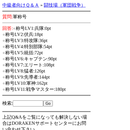
中級者向けＱ＆Ａ
»
闘技場（軍団戦争）
質問:
軍称号
回答:
●
称号LV1:兵隊:0pt
●
称号LV2:伏兵:18pt
●
称号LV3:特攻隊:36pt
●
称号LV4:特別部隊:54pt
●
称号LV5:統括:72pt
●
称号LV6:キャプテン:90pt
●
称号LV7:エリート:108pt
●
称号LV8:猛者:126pt
●
称号LV9:先導者:144pt
●
称号LV10:軍神:162pt
●
称号LV11:戦争マスター:180pt
検索
:
上記Q&Aをご覧になっても解決しない場
合はDORAKENサポートセンターにお問
い合わせ下さい。