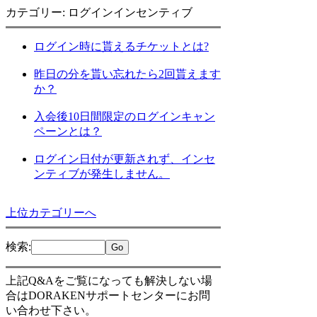
カテゴリー: ログインインセンティブ
ログイン時に貰えるチケットとは?
昨日の分を貰い忘れたら2回貰えます
か？
入会後10日間限定のログインキャン
ペーンとは？
ログイン日付が更新されず、インセ
ンティブが発生しません。
上位カテゴリーへ
検索
:
上記Q&Aをご覧になっても解決しない場
合はDORAKENサポートセンターにお問
い合わせ下さい。