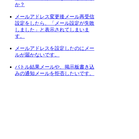
か？
メールアドレス変更後メール再受信
設定をしたら、「メール設定が失敗
しました」と表示されてしまいま
す。
メールアドレスを設定したのにメー
ルが届かないです。
バトル結果メールや、掲示板書き込
みの通知メールを拒否したいです。
[
1
] [
2
] [
次のページへ
]
上位カテゴリーへ
検索
:
上記Q&Aをご覧になっても解決しない場
合はDORAKENサポートセンターにお問