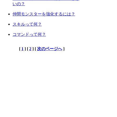
いの？
仲間モンスターを強化するには？
スキルって何？
コマンドって何？
[
1
] [
2
] [
次のページへ
]
上位カテゴリーへ
検索
:
上記Q&Aをご覧になっても解決しない場
合はDORAKENサポートセンターにお問
い合わせ下さい。
[DORAKENサポートセンター]
FAQホーム
DORAKENホーム