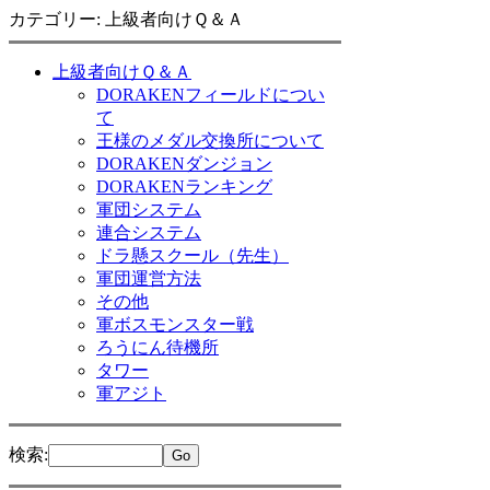
カテゴリー: 上級者向けＱ＆Ａ
上級者向けＱ＆Ａ
DORAKENフィールドについ
て
王様のメダル交換所について
DORAKENダンジョン
DORAKENランキング
軍団システム
連合システム
ドラ懸スクール（先生）
軍団運営方法
その他
軍ボスモンスター戦
ろうにん待機所
タワー
軍アジト
検索
: